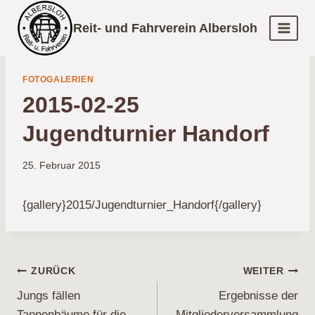
Zum
Reit- und Fahrverein Albersloh
Inhalt
springen
FOTOGALERIEN
2015-02-25
Jugendturnier Handorf
25. Februar 2015
{gallery}2015/Jugendturnier_Handorf{/gallery}
Beitragsnavigation
ZURÜCK
WEITER
Jungs fällen
Ergebnisse der
Tannenbäume für die
Mitgliederversammlung