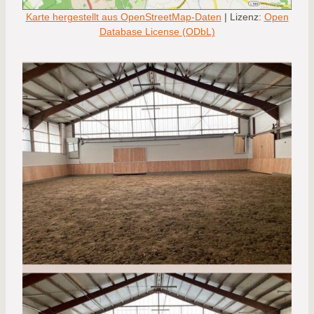
Karte hergestellt aus OpenStreetMap-Daten
| Lizenz:
Open
Database License (ODbL)