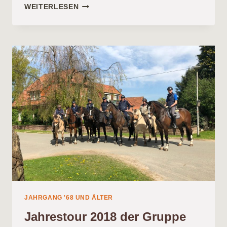
DIE
WEITERLESEN
JAHRGÄNGE
68
UND
ÄLTER
UNTERWEGS
JAHRGANG '68 UND ÄLTER
Jahrestour 2018 der Gruppe