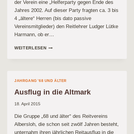
der Verein eine „Helferparty gegen Ende des
Jahres 2002. Auf dieser Party fragten ca. 3 bis
4 „ältere“ Herren (bis dato passive
Vereinsmitglieder) den Reitlehrer Ludger Lütke
Harmann, ob er…
DIE
WEITERLESEN
ALTHERRENGRUPPE
„68
UND
ÄLTER“
IM
JAHRGANG '68 UND ÄLTER
REITVEREIN
Ausflug in die Altmark
ALBERSLOH
18. April 2015
Die Gruppe „68 und älter“ des Reitvereins
Albersloh, die schon seit zwölf Jahren besteht,
unternahm ihren jährlichen Reitausflug in die