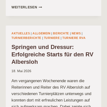
MIT
WEITERLESEN
VIELEN
ERFOLGEN
IN
DEN
SOMMER
AKTUELLES
|
ALLGEMEIN
|
BERICHTE
|
NEWS
|
GESTARTET
TURNIERBERICHTE
|
TURNIERE
|
TURNIERE RVA
Springen und Dressur:
Erfolgreiche Starts für den RV
Albersloh
18. Mai 2026
Am vergangenen Wochenende waren die
Reiterinnen und Reiter des RV Albersloh auf
verschiedenen Turnierplätzen unterwegs und
konnten dort mit erfreulichen Leistungen auf
sich aufmerksam machen. Dabei zeigte sich