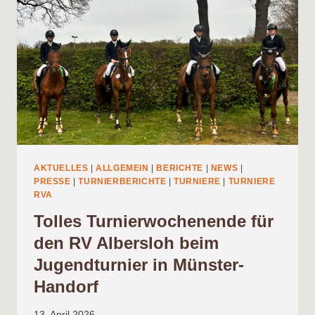
AKTUELLES
|
ALLGEMEIN
|
BERICHTE
|
NEWS
|
PRESSE
|
TURNIERBERICHTE
|
TURNIERE
|
TURNIERE
RVA
Tolles Turnierwochenende für
den RV Albersloh beim
Jugendturnier in Münster-
Handorf
13. April 2026