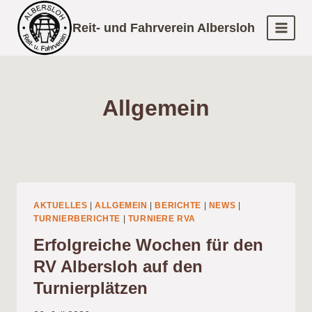
Zum
Reit- und Fahrverein Albersloh
Inhalt
springen
Allgemein
AKTUELLES
|
ALLGEMEIN
|
BERICHTE
|
NEWS
|
TURNIERBERICHTE
|
TURNIERE RVA
Erfolgreiche Wochen für den
RV Albersloh auf den
Turnierplätzen