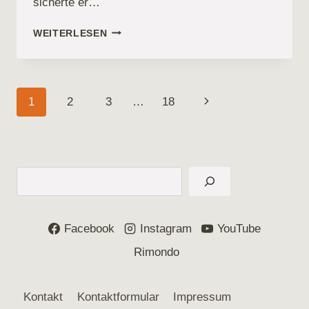
sicherte er…
ERFOLGE
WEITERLESEN
AM
LETZTEN
FEBRUARWOCHENENDE
Seitennavigation
Nächste
1
2
3
…
18
Seite
Suchen
Facebook
Instagram
YouTube
Rimondo
Kontakt
Kontaktformular
Impressum