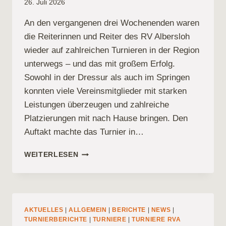
26. Juli 2026
An den vergangenen drei Wochenenden waren
die Reiterinnen und Reiter des RV Albersloh
wieder auf zahlreichen Turnieren in der Region
unterwegs – und das mit großem Erfolg.
Sowohl in der Dressur als auch im Springen
konnten viele Vereinsmitglieder mit starken
Leistungen überzeugen und zahlreiche
Platzierungen mit nach Hause bringen. Den
Auftakt machte das Turnier in…
ERFOLGREICHE
WEITERLESEN
WOCHEN
FÜR
DEN
RV
ALBERSLOH
AKTUELLES
|
ALLGEMEIN
|
BERICHTE
|
NEWS
|
AUF
TURNIERBERICHTE
|
TURNIERE
|
TURNIERE RVA