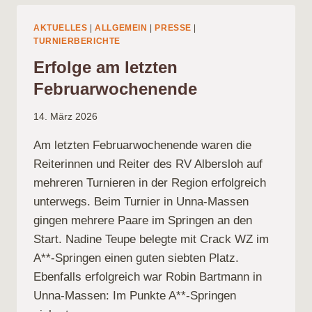
BLICKT
AUF
AKTUELLES
|
ALLGEMEIN
|
PRESSE
|
EIN
TURNIERBERICHTE
ERFOLGREICHES
Erfolge am letzten
JAHR
ZURÜCK
Februarwochenende
14. März 2026
Am letzten Februarwochenende waren die
Reiterinnen und Reiter des RV Albersloh auf
mehreren Turnieren in der Region erfolgreich
unterwegs. Beim Turnier in Unna-Massen
gingen mehrere Paare im Springen an den
Start. Nadine Teupe belegte mit Crack WZ im
A**-Springen einen guten siebten Platz.
Ebenfalls erfolgreich war Robin Bartmann in
Unna-Massen: Im Punkte A**-Springen