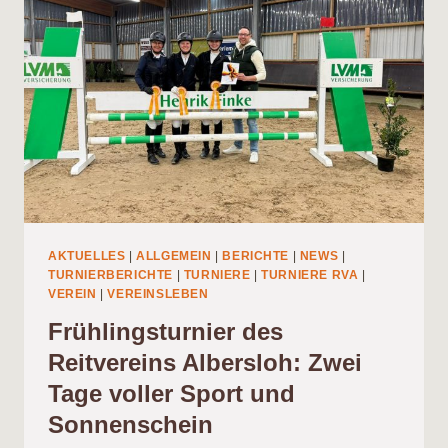
BEIM
JUGENDTURNIER
IN
MÜNSTER-
HANDORF
AKTUELLES
|
ALLGEMEIN
|
BERICHTE
|
NEWS
|
TURNIERBERICHTE
|
TURNIERE
|
TURNIERE RVA
|
VEREIN
|
VEREINSLEBEN
Frühlingsturnier des
Reitvereins Albersloh: Zwei
Tage voller Sport und
Sonnenschein