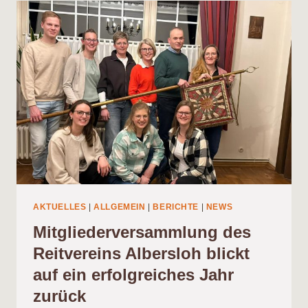
ZWEI
TAGE
VOLLER
SPORT
UND
SONNENSCHEIN
AKTUELLES
|
ALLGEMEIN
|
BERICHTE
|
NEWS
Mitgliederversammlung des
Reitvereins Albersloh blickt
auf ein erfolgreiches Jahr
zurück