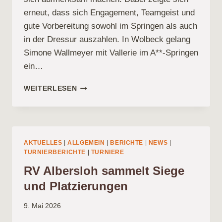
erneut, dass sich Engagement, Teamgeist und
gute Vorbereitung sowohl im Springen als auch
in der Dressur auszahlen. In Wolbeck gelang
Simone Wallmeyer mit Vallerie im A**-Springen
ein…
SPRINGEN
WEITERLESEN
UND
DRESSUR:
ERFOLGREICHE
STARTS
FÜR
AKTUELLES
|
ALLGEMEIN
|
BERICHTE
|
NEWS
|
DEN
TURNIERBERICHTE
|
TURNIERE
RV
RV Albersloh sammelt Siege
ALBERSLOH
und Platzierungen
9. Mai 2026