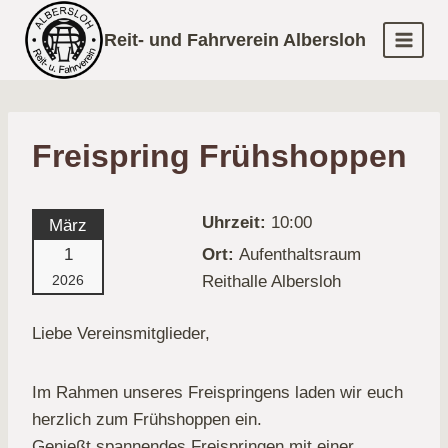
Zum
Reit- und Fahrverein Albersloh
Inhalt
springen
Freispring Frühshoppen
Uhrzeit:
10:00
März
1
Ort:
Aufenthaltsraum
Reithalle Albersloh
2026
Liebe Vereinsmitglieder,
Im Rahmen unseres Freispringens laden wir euch
herzlich zum Frühshoppen ein.
Genießt spannendes Freispringen mit einer