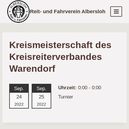
Zum
Reit- und Fahrverein Albersloh
Inhalt
springen
Kreismeisterschaft des
Kreisreiterverbandes
Warendorf
Uhrzeit:
0:00 - 0:00
Sep.
Sep.
24
25
Turnier
2022
2022