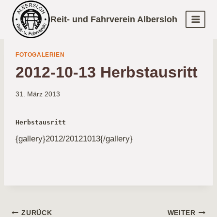
Zum
Reit- und Fahrverein Albersloh
Inhalt
springen
FOTOGALERIEN
2012-10-13 Herbstausritt
31. März 2013
Herbstausritt
{gallery}2012/20121013{/gallery}
Beitragsnavigation
ZURÜCK
WEITER