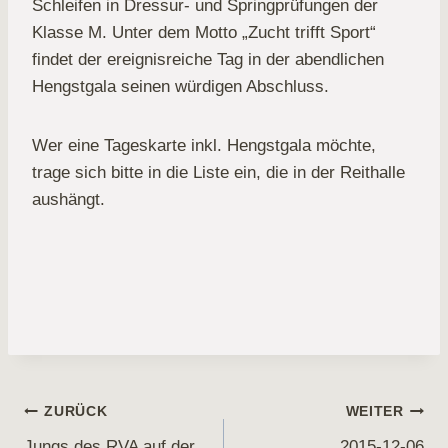
Schleifen in Dressur- und Springprüfungen der
Klasse M. Unter dem Motto „Zucht trifft Sport“
findet der ereignisreiche Tag in der abendlichen
Hengstgala seinen würdigen Abschluss.
Wer eine Tageskarte inkl. Hengstgala möchte,
trage sich bitte in die Liste ein, die in der Reithalle
aushängt.
Beitragsnavigation
ZURÜCK
WEITER
Jungs des RVA auf der
2015-12-06