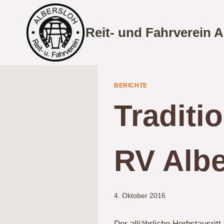
Zum
Inhalt
Reit- und Fahrverein A
springen
BERICHTE
Traditio
RV Albe
4. Oktober 2016
Der alljährliche Herbstausri