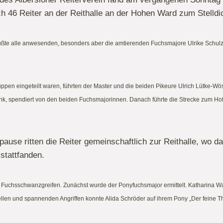
ch 46 Reiter an der Reithalle an der Hohen Ward zum Stelldi
rüßte alle anwesenden, besonders aber die amtierenden
Fuchsmajore Ulrike Schulz
pen eingeteilt waren, führten der Master und die beiden Pikeure Ulrich Lütke-Wö
unk, spendiert von den beiden Fuchsmajorinnen. Danach führte die Strecke zum Hof
pause ritten die Reiter gemeinschaftlich zur Reithalle, wo
 stattfanden.
uchsschwanzgreifen. Zunächst wurde der Ponyfuchsmajor ermittelt. Katharina Wah
llen und spannenden Angriffen konnte Alida Schröder auf ihrem Pony „Der feine 