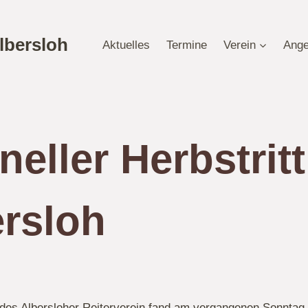
lbersloh
Aktuelles
Termine
Verein
Ange
neller Herbstrit
rsloh
tt des Albersloher Reiterverein fand am vergangenen Sonntag