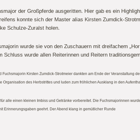
major der Großpferde ausgeritten. Hier gab es ein Highlight
eifens konnte sich der Master alias Kirsten Zumdick-Strotm
ike Schulze-Zuralst holen.
ajorin wurde sie von den Zuschauern mit dreifachem „Horri
m Schluss wurde allen Reiterinnen und Reitern traditionsgem
d Fuchsmajorin Kirsten Zumdick-Strotmeier dankten am Ende der Veranstaltung d
e Organisation des Herbstrittes und luden zum fröhlichen Ausklang in den Aufentha
 für alle einen kleinen Imbiss und Getränke vorbereitet.
Die Fuchsmajorinnen wurde
mit Erinnerungsgaben geehrt.
Der Abend klang in gemütlicher Runde