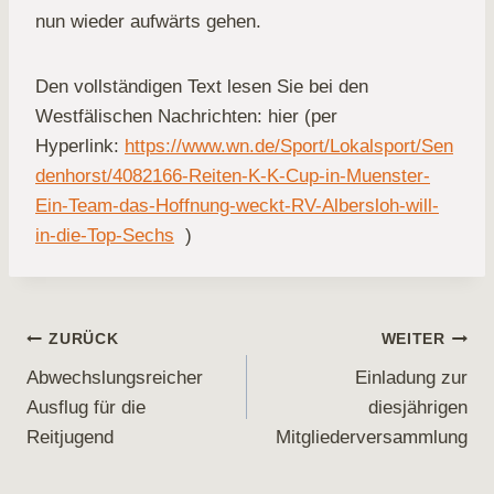
nun wieder aufwärts gehen.
Den vollständigen Text lesen Sie bei den
Westfälischen Nachrichten: hier (per
Hyperlink:
https://www.wn.de/Sport/Lokalsport/Sen
denhorst/4082166-Reiten-K-K-Cup-in-Muenster-
Ein-Team-das-Hoffnung-weckt-RV-Albersloh-will-
in-die-Top-Sechs
)
Beitragsnavigation
ZURÜCK
WEITER
Abwechslungsreicher
Einladung zur
Ausflug für die
diesjährigen
Reitjugend
Mitgliederversammlung