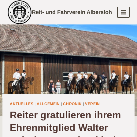
Zum
Reit- und Fahrverein Albersloh
Inhalt
springen
AKTUELLES
|
ALLGEMEIN
|
CHRONIK
|
VEREIN
Reiter gratulieren ihrem
Ehrenmitglied Walter