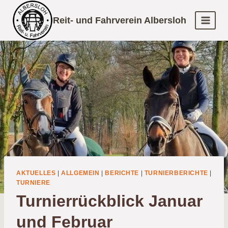
Zum
Reit- und Fahrverein Albersloh
Inhalt
springen
AKTUELLES
|
ALLGEMEIN
|
BERICHTE
|
TURNIERBERICHTE
|
TURNIERE
Turnierrückblick Januar
und Februar