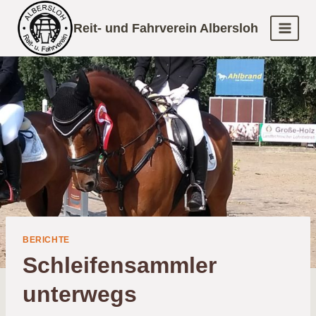
Zum
Reit- und Fahrverein Albersloh
Inhalt
springen
BERICHTE
Schleifensammler
unterwegs