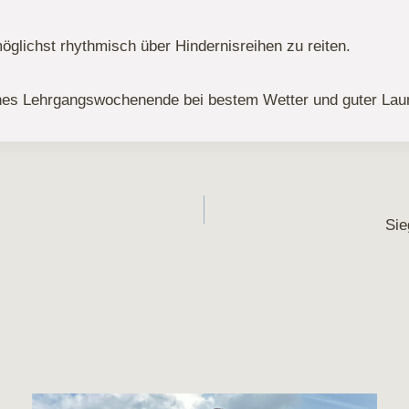
 möglichst rhythmisch über Hindernisreihen zu reiten.
nes Lehrgangswochenende bei bestem Wetter und guter Lau
on
Sie