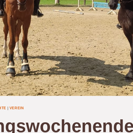
HTE
|
VEREIN
ngswochenende