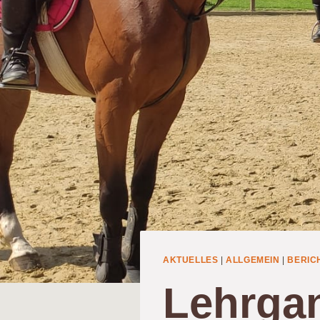
AKTUELLES
|
ALLGEMEIN
|
BERIC
Lehrga