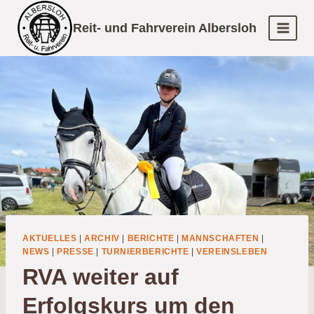
Zum
Reit- und Fahrverein Albersloh
Inhalt
springen
AKTUELLES
|
ARCHIV
|
BERICHTE
|
MANNSCHAFTEN
|
NEWS
|
PRESSE
|
TURNIERBERICHTE
|
VEREINSLEBEN
RVA weiter auf
Erfolgskurs um den