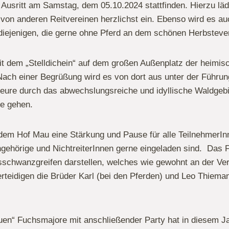
 Ausritt am Samstag, dem 05.10.2024 stattfinden. Hierzu läd
 von anderen Reitvereinen herzlichst ein. Ebenso wird es au
 diejenigen, die gerne ohne Pferd an dem schönen Herbstev
t dem „Stelldichein“ auf dem großen Außenplatz der heimis
Nach einer Begrüßung wird es von dort aus unter der Führun
keure durch das abwechslungsreiche und idyllische Waldgeb
de gehen.
 dem Hof Mau eine Stärkung und Pause für alle TeilnehmerIn
gehörige und NichtreiterInnen gerne eingeladen sind. Das F
hsschwanzgreifen darstellen, welches wie gewohnt an der Ve
erteidigen die Brüder Karl (bei den Pferden) und Leo Thieman
uen“ Fuchsmajore mit anschließender Party hat in diesem J