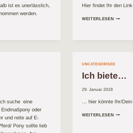
alb ist es unerlässlich,
Hier findet Ihr den Li
genommen werden.
UNSERE
WEITERLESEN
BEWERB
ZUM
PM-
TURNIE
UNCATEGORISED
Ich biete…
29. Januar 2018
 Ich suche eine
… hier könnte Ihr/Dei
em Endmaßpony oder
ICH
WEITERLESEN
r und reite auf E-
BIETE…
ferd/ Pony sollte lieb