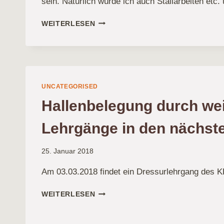
sein. Natürlich würde ich auch Stallarbeiten e
ICH
WEITERLESEN
SUCHE…
UNCATEGORISED
Hallenbelegung durch wei
Lehrgänge in den nächs
25. Januar 2018
Am 03.03.2018 findet ein Dressurlehrgang des K
HALLENBELEGUNG
WEITERLESEN
DURCH
WEITERE
LEHRGÄNGE