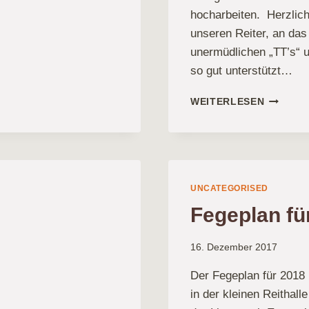
hocharbeiten. Herzlic
unseren Reiter, an das
unermüdlichen „TT’s“ u
so gut unterstützt…
SECHST
WEITERLESEN
PLATZ
BEI
DER
„BAUER
FÜR
DEN
UNCATEGORISED
RV
Fegeplan fü
ALBERS
16. Dezember 2017
Der Fegeplan für 2018 
in der kleinen Reithall