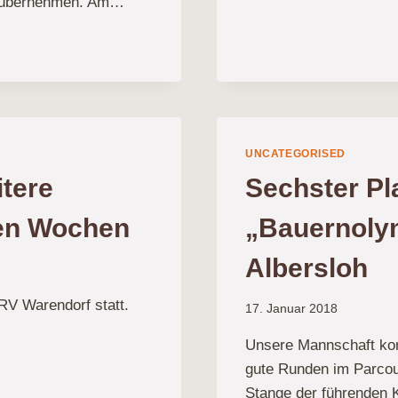
tc. übernehmen. Am…
UNCATEGORISED
tere
Sechster Pla
ten Wochen
„Bauernoly
Albersloh
RV Warendorf statt.
17. Januar 2018
Unsere Mannschaft kon
gute Runden im Parcour
Stange der führenden 