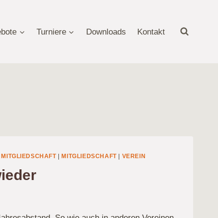
bote
Turniere
Downloads
Kontakt
|
MITGLIEDSCHAFT
|
MITGLIEDSCHAFT
|
VEREIN
wieder
Jahresabstand. So wie auch in anderen Vereinen