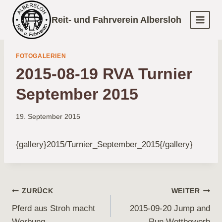
Zum
Reit- und Fahrverein Albersloh
Inhalt
springen
FOTOGALERIEN
2015-08-19 RVA Turnier
September 2015
19. September 2015
{gallery}2015/Turnier_September_2015{/gallery}
Beitragsnavigation
ZURÜCK
WEITER
Pferd aus Stroh macht
2015-09-20 Jump and
Werbung
Run Wettbewerb