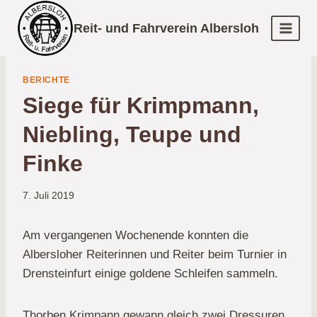
Zum
Reit- und Fahrverein Albersloh
Inhalt
springen
BERICHTE
Siege für Krimpmann,
Niebling, Teupe und
Finke
7. Juli 2019
Am vergangenen Wochenende konnten die
Albersloher Reiterinnen und Reiter beim Turnier in
Drensteinfurt einige goldene Schleifen sammeln.
Thorben Krimpann gewann gleich zwei Dressuren